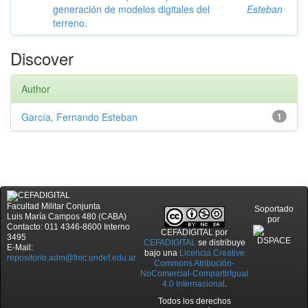
generación de modelos digitales del
Esteban
terreno.
Discover
Author
García, Fernando Esteban
1
Facultad Militar Conjunta
Soportado
Luis María Campos 480 (CABA)
por
Contacto: 011 4346-8600 Interno
CEFADIGITAL
por
3495
CEFADIGITAL
se distribuye
E-Mail:
bajo una
Licencia Creative
repositorio.adm@fmc.undef.edu.ar
Commons Atribución-
NoComercial-CompartirIgual
4.0 Internacional
.
Todos los derechos