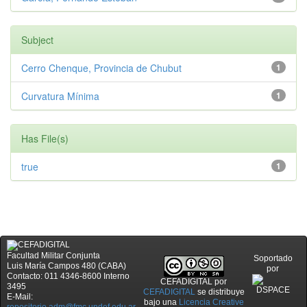
Subject
Cerro Chenque, Provincia de Chubut
1
Curvatura Mínima
1
Has File(s)
true
1
Facultad Militar Conjunta
Soportado
Luis María Campos 480 (CABA)
por
Contacto: 011 4346-8600 Interno
CEFADIGITAL
por
3495
CEFADIGITAL
se distribuye
E-Mail:
bajo una
Licencia Creative