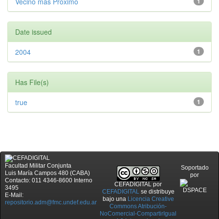
Vecino más Próximo
1
Date issued
2004
1
Has File(s)
true
1
Facultad Militar Conjunta
Soportado
Luis María Campos 480 (CABA)
por
Contacto: 011 4346-8600 Interno
CEFADIGITAL
por
3495
CEFADIGITAL
se distribuye
E-Mail:
bajo una
Licencia Creative
repositorio.adm@fmc.undef.edu.ar
Commons Atribución-
NoComercial-CompartirIgual