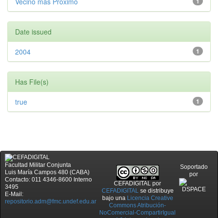
Vecino más Próximo
1
Date issued
2004
1
Has File(s)
true
1
Facultad Militar Conjunta
Soportado
Luis María Campos 480 (CABA)
por
Contacto: 011 4346-8600 Interno
CEFADIGITAL
por
3495
CEFADIGITAL
se distribuye
E-Mail:
bajo una
Licencia Creative
repositorio.adm@fmc.undef.edu.ar
Commons Atribución-
NoComercial-CompartirIgual