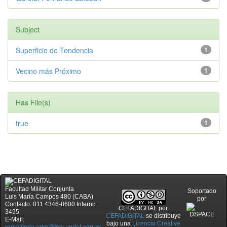
Subject
Superficie de Tendencia
1
Vecino más Próximo
1
Has File(s)
true
1
Facultad Militar Conjunta
Soportado
Luis María Campos 480 (CABA)
por
Contacto: 011 4346-8600 Interno
CEFADIGITAL
por
3495
CEFADIGITAL
se distribuye
E-Mail:
bajo una
Licencia Creative