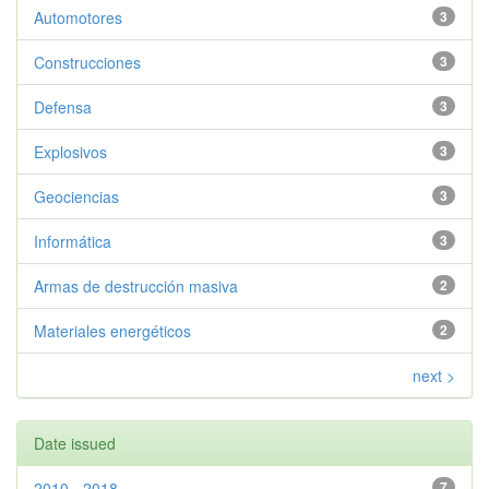
Automotores
3
Construcciones
3
Defensa
3
Explosivos
3
Geociencias
3
Informática
3
Armas de destrucción masiva
2
Materiales energéticos
2
next >
Date issued
2010 - 2018
7