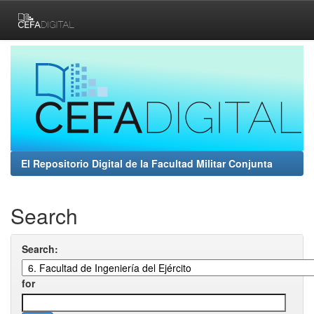
Skip
navigation
El Repositorio Digital de la Facultad Militar Conjunta
Search
Search:
for