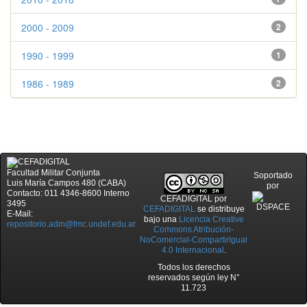
2000 - 2009
2
1990 - 1999
1
1986 - 1989
2
Facultad Militar Conjunta
Soportado
Luis María Campos 480 (CABA)
por
Contacto: 011 4346-8600 Interno
CEFADIGITAL
por
3495
CEFADIGITAL
se distribuye
E-Mail:
bajo una
Licencia Creative
repositorio.adm@fmc.undef.edu.ar
Commons Atribución-
NoComercial-CompartirIgual
4.0 Internacional
.
Todos los derechos
reservados según ley N°
11.723