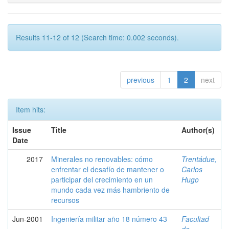
Results 11-12 of 12 (Search time: 0.002 seconds).
previous
1
2
next
Item hits:
Issue
Title
Author(s)
Date
2017
Minerales no renovables: cómo
Trentádue,
enfrentar el desafío de mantener o
Carlos
participar del crecimiento en un
Hugo
mundo cada vez más hambriento de
recursos
Jun-2001
Ingeniería militar año 18 número 43
Facultad