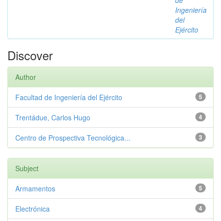
de
Ingeniería
del
Ejército
Discover
Author
Facultad de Ingeniería del Ejército
5
Trentádue, Carlos Hugo
4
Centro de Prospectiva Tecnológica...
3
Subject
Armamentos
5
Electrónica
4