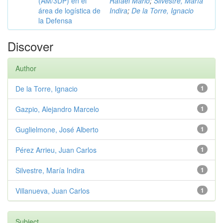
(AM/3DP) en el
Rafael Mario
;
Silvestre, María
área de logística de
Indira
;
De la Torre, Ignacio
la Defensa
Discover
Author
De la Torre, Ignacio
1
Gazpio, Alejandro Marcelo
1
Guglielmone, José Alberto
1
Pérez Arrieu, Juan Carlos
1
Silvestre, María Indira
1
Villanueva, Juan Carlos
1
Subject