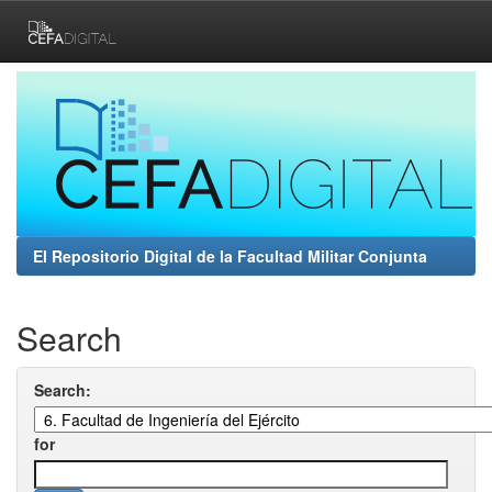
Skip
navigation
El Repositorio Digital de la Facultad Militar Conjunta
Search
Search:
for