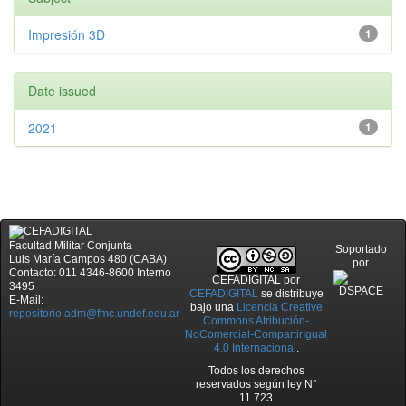
Impresión 3D
1
Date issued
2021
1
Facultad Militar Conjunta
Soportado
Luis María Campos 480 (CABA)
por
Contacto: 011 4346-8600 Interno
CEFADIGITAL
por
3495
CEFADIGITAL
se distribuye
E-Mail:
bajo una
Licencia Creative
repositorio.adm@fmc.undef.edu.ar
Commons Atribución-
NoComercial-CompartirIgual
4.0 Internacional
.
Todos los derechos
reservados según ley N°
11.723