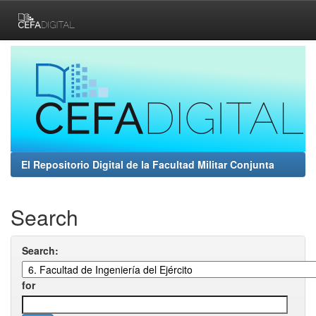
Skip
navigation
El Repositorio Digital de la Facultad Militar Conjunta
Search
Search:
for