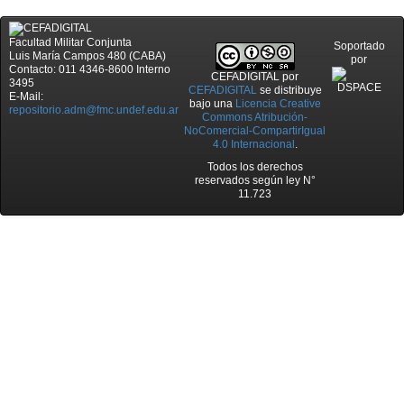
Facultad Militar Conjunta
Soportado
Luis María Campos 480 (CABA)
por
Contacto: 011 4346-8600 Interno
CEFADIGITAL
por
3495
CEFADIGITAL
se distribuye
E-Mail:
bajo una
Licencia Creative
repositorio.adm@fmc.undef.edu.ar
Commons Atribución-
NoComercial-CompartirIgual
4.0 Internacional
.
Todos los derechos
reservados según ley N°
11.723