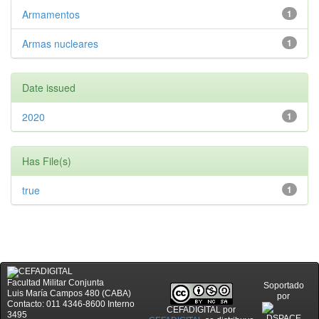
Armamentos
1
Armas nucleares
1
Date issued
2020
1
Has File(s)
true
1
Facultad Militar Conjunta
Soportado
Luis María Campos 480 (CABA)
por
Contacto: 011 4346-8600 Interno
CEFADIGITAL
por
3495