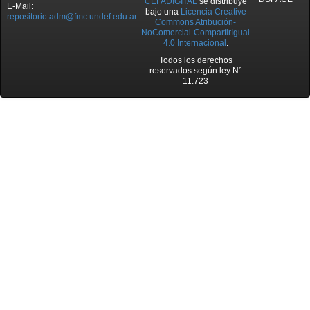
CEFADIGITAL
se distribuye
E-Mail:
bajo una
Licencia Creative
repositorio.adm@fmc.undef.edu.ar
Commons Atribución-
NoComercial-CompartirIgual
4.0 Internacional
.
Todos los derechos
reservados según ley N°
11.723