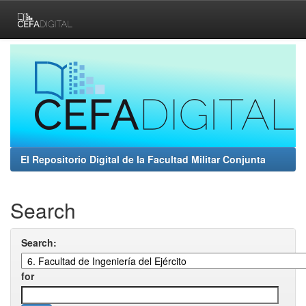
Skip
navigation
El Repositorio Digital de la Facultad Militar Conjunta
Search
Search:
for