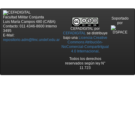
Facultad Militar Conjunta
Soportado
Luis María Campos 480 (CABA)
por
Contacto: 011 4346-8600 Interno
CEFADIGITAL
por
3495
CEFADIGITAL
se distribuye
E-Mail:
bajo una
Licencia Creative
repositorio.adm@fmc.undef.edu.ar
Commons Atribución-
NoComercial-CompartirIgual
4.0 Internacional
.
Todos los derechos
reservados según ley N°
11.723