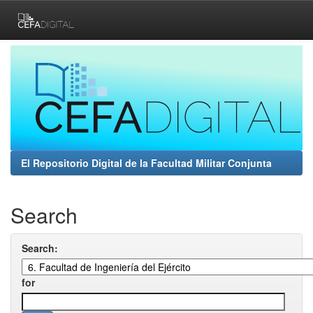
Skip
navigation
El Repositorio Digital de la Facultad Militar Conjunta
Search
Search:
for