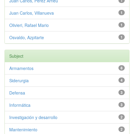
Juan Carlos, Pérez Arrieu
1
Juan Carlos, Villanueva
1
Olivieri, Rafael Mario
1
Osvaldo, Azpitarte
1
Subject
Armamentos
8
Siderurgia
4
Defensa
3
Informática
3
Investigación y desarrollo
2
Mantenimiento
2