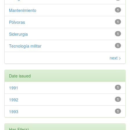
Mantenimiento
1
Pólvoras
1
Siderurgia
1
Tecnología militar
1
next >
Date issued
1991
1
1992
1
1993
1
Has File(s)