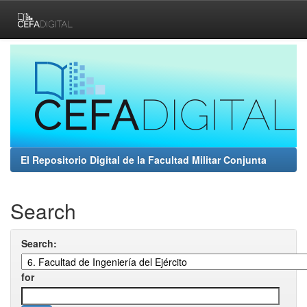
Skip
navigation
El Repositorio Digital de la Facultad Militar Conjunta
Search
Search:
for