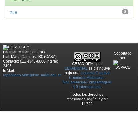
true
3
Facultad Militar Conjunta
Soportado
Luis María Campos 480 (CABA)
por
Contacto: 011 4346-8600 Interno
CEFADIGITAL
por
3495
CEFADIGITAL
se distribuye
E-Mail:
bajo una
Licencia Creative
repositorio.adm@fmc.undef.edu.ar
Commons Atribución-
NoComercial-CompartirIgual
4.0 Internacional
.
Todos los derechos
reservados según ley N°
11.723