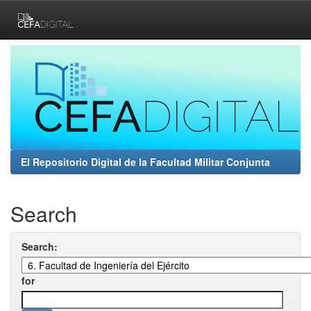
Skip
navigation
El Repositorio Digital de la Facultad Militar Conjunta
Search
Search:
for