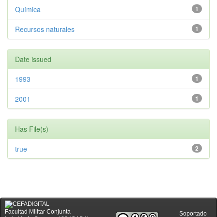
Química
1
Recursos naturales
1
Date issued
1993
1
2001
1
Has File(s)
true
2
Facultad Militar Conjunta
Soportado