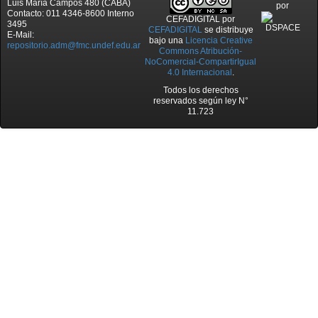
Luis María Campos 480 (CABA)
por
Contacto: 011 4346-8600 Interno
CEFADIGITAL
por
3495
CEFADIGITAL
se distribuye
E-Mail:
bajo una
Licencia Creative
repositorio.adm@fmc.undef.edu.ar
Commons Atribución-
NoComercial-CompartirIgual
4.0 Internacional
.
Todos los derechos
reservados según ley N°
11.723