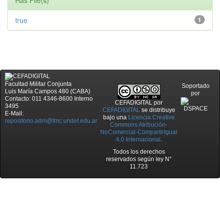
Has File(s)
true
1
Facultad Militar Conjunta
Soportado
Luis María Campos 480 (CABA)
por
Contacto: 011 4346-8600 Interno
CEFADIGITAL
por
3495
CEFADIGITAL
se distribuye
E-Mail:
bajo una
Licencia Creative
repositorio.adm@fmc.undef.edu.ar
Commons Atribución-
NoComercial-CompartirIgual
4.0 Internacional
.
Todos los derechos
reservados según ley N°
11.723