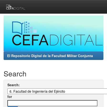
Skip
navigation
El Repositorio Digital de la Facultad Militar Conjunta
Search
Search:
for