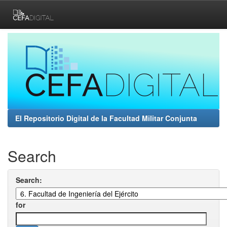
Skip
navigation
El Repositorio Digital de la Facultad Militar Conjunta
Search
Search:
for