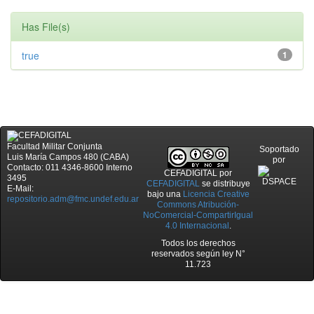
Has File(s)
true
1
Facultad Militar Conjunta
Soportado
Luis María Campos 480 (CABA)
por
Contacto: 011 4346-8600 Interno
CEFADIGITAL
por
3495
CEFADIGITAL
se distribuye
E-Mail:
bajo una
Licencia Creative
repositorio.adm@fmc.undef.edu.ar
Commons Atribución-
NoComercial-CompartirIgual
4.0 Internacional
.
Todos los derechos
reservados según ley N°
11.723