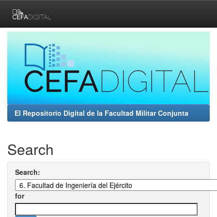
Skip
navigation
El Repositorio Digital de la Facultad Militar Conjunta
Search
Search:
for