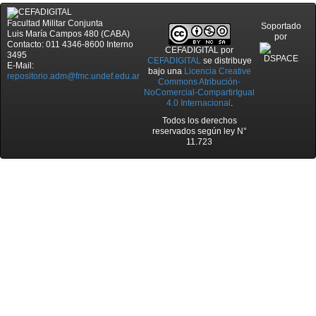
Facultad Militar Conjunta
Soportado
Luis María Campos 480 (CABA)
por
Contacto: 011 4346-8600 Interno
CEFADIGITAL
por
3495
CEFADIGITAL
se distribuye
E-Mail:
bajo una
Licencia Creative
repositorio.adm@fmc.undef.edu.ar
Commons Atribución-
NoComercial-CompartirIgual
4.0 Internacional
.
Todos los derechos
reservados según ley N°
11.723