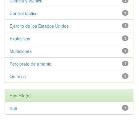
Ciencia y técnica
1
Control táctico
1
Ejército de los Estados Unidos
1
Explosivos
1
Municiones
1
Perclorato de amonio
1
Química
1
Has File(s)
true
1