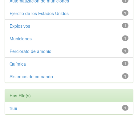
Automatización de municiones
1
Ejército de los Estados Unidos
1
Explosivos
1
Municiones
1
Perclorato de amonio
1
Química
1
Sistemas de comando
1
Has File(s)
true
1