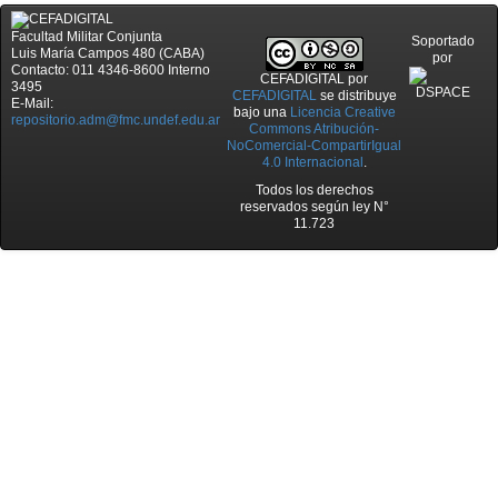
Facultad Militar Conjunta
Soportado
Luis María Campos 480 (CABA)
por
Contacto: 011 4346-8600 Interno
CEFADIGITAL
por
3495
CEFADIGITAL
se distribuye
E-Mail:
bajo una
Licencia Creative
repositorio.adm@fmc.undef.edu.ar
Commons Atribución-
NoComercial-CompartirIgual
4.0 Internacional
.
Todos los derechos
reservados según ley N°
11.723