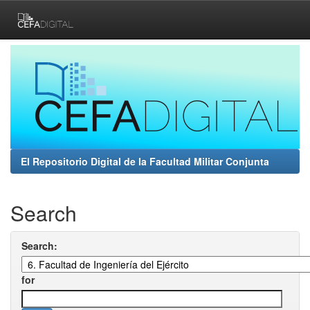
Skip
navigation
El Repositorio Digital de la Facultad Militar Conjunta
Search
Search:
for