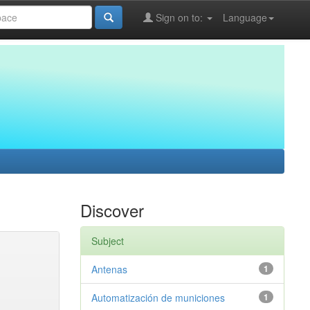
Sign on to:
Language
Discover
Subject
Antenas
1
Automatización de municiones
1