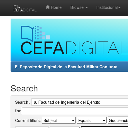
Home
Browse
Institucional
Skip
navigation
El Repositorio Digital de la Facultad Militar Conjunta
Search
Search:
for
Current filters: