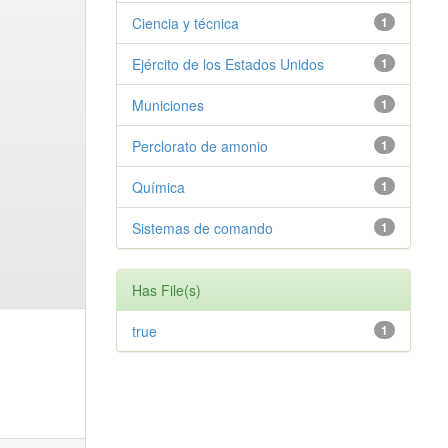
Ciencia y técnica
1
Ejército de los Estados Unidos
1
Municiones
1
Perclorato de amonio
1
Química
1
Sistemas de comando
1
Has File(s)
true
1