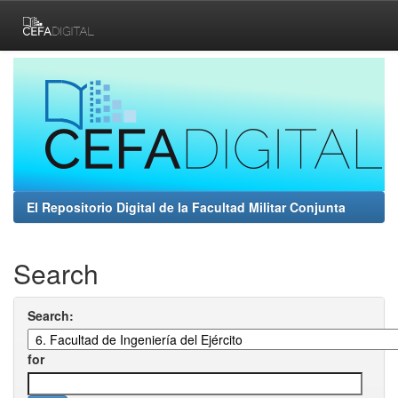
Skip
navigation
El Repositorio Digital de la Facultad Militar Conjunta
Search
Search:
for