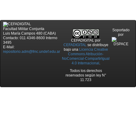
Facultad Militar Conjunta
Soportado
Luis María Campos 480 (CABA)
por
Contacto: 011 4346-8600 Interno
CEFADIGITAL
por
3495
CEFADIGITAL
se distribuye
E-Mail:
bajo una
Licencia Creative
repositorio.adm@fmc.undef.edu.ar
Commons Atribución-
NoComercial-CompartirIgual
4.0 Internacional
.
Todos los derechos
reservados según ley N°
11.723