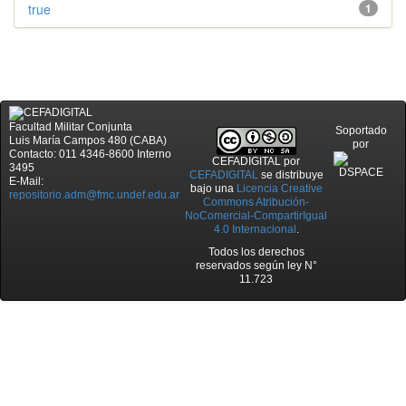
true
1
Facultad Militar Conjunta
Soportado
Luis María Campos 480 (CABA)
por
Contacto: 011 4346-8600 Interno
CEFADIGITAL
por
3495
CEFADIGITAL
se distribuye
E-Mail:
bajo una
Licencia Creative
repositorio.adm@fmc.undef.edu.ar
Commons Atribución-
NoComercial-CompartirIgual
4.0 Internacional
.
Todos los derechos
reservados según ley N°
11.723