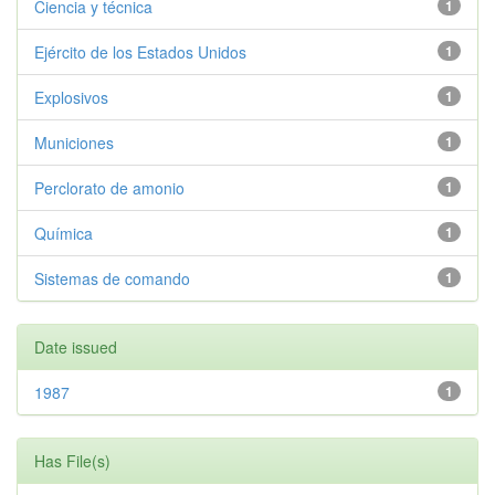
Ciencia y técnica
1
Ejército de los Estados Unidos
1
Explosivos
1
Municiones
1
Perclorato de amonio
1
Química
1
Sistemas de comando
1
Date issued
1987
1
Has File(s)