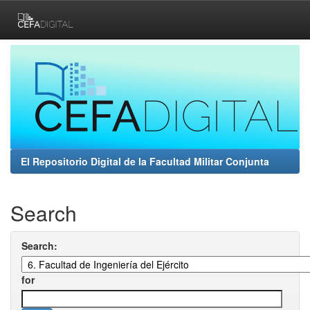
Skip
navigation
El Repositorio Digital de la Facultad Militar Conjunta
Search
Search:
for