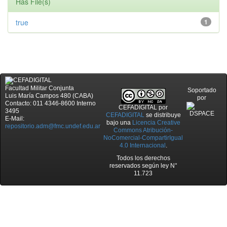
Has File(s)
true
1
Facultad Militar Conjunta
Soportado
Luis María Campos 480 (CABA)
por
Contacto: 011 4346-8600 Interno
CEFADIGITAL
por
3495
CEFADIGITAL
se distribuye
E-Mail:
bajo una
Licencia Creative
repositorio.adm@fmc.undef.edu.ar
Commons Atribución-
NoComercial-CompartirIgual
4.0 Internacional
.
Todos los derechos
reservados según ley N°
11.723