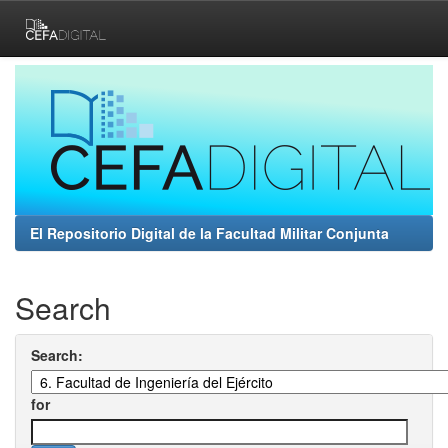
Skip
navigation
El Repositorio Digital de la Facultad Militar Conjunta
Search
Search:
for