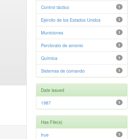
Control táctico
1
Ejército de los Estados Unidos
1
Municiones
1
Perclorato de amonio
1
Química
1
Sistemas de comando
1
Date issued
1987
1
Has File(s)
true
1