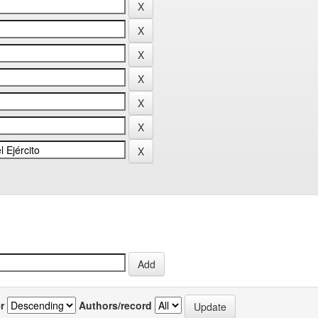
r
Authors/record