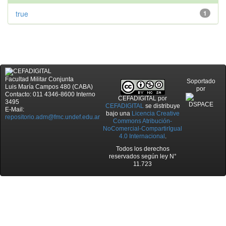
true
1
Facultad Militar Conjunta
Soportado
Luis María Campos 480 (CABA)
por
Contacto: 011 4346-8600 Interno
CEFADIGITAL
por
3495
CEFADIGITAL
se distribuye
E-Mail:
bajo una
Licencia Creative
repositorio.adm@fmc.undef.edu.ar
Commons Atribución-
NoComercial-CompartirIgual
4.0 Internacional
.
Todos los derechos
reservados según ley N°
11.723