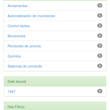
Armamentos
1
Automatización de municiones
1
Control táctico
1
Municiones
1
Perclorato de amonio
1
Química
1
Sistemas de comando
1
Date issued
1987
1
Has File(s)