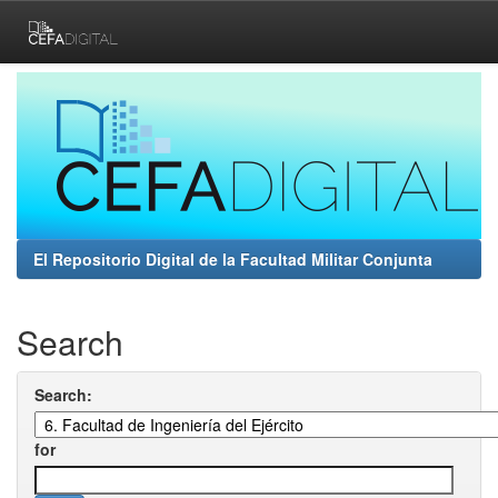
Skip
navigation
El Repositorio Digital de la Facultad Militar Conjunta
Search
Search:
for