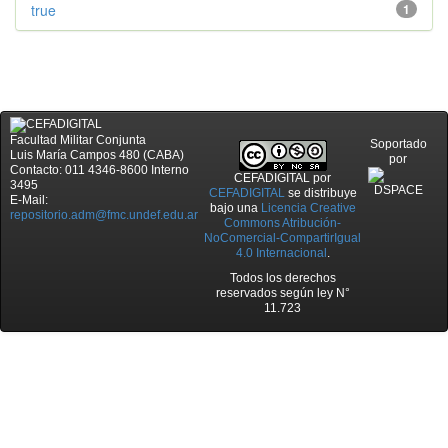
true
1
Facultad Militar Conjunta
Soportado
Luis María Campos 480 (CABA)
por
Contacto: 011 4346-8600 Interno
CEFADIGITAL
por
3495
CEFADIGITAL
se distribuye
E-Mail:
bajo una
Licencia Creative
repositorio.adm@fmc.undef.edu.ar
Commons Atribución-
NoComercial-CompartirIgual
4.0 Internacional
.
Todos los derechos
reservados según ley N°
11.723