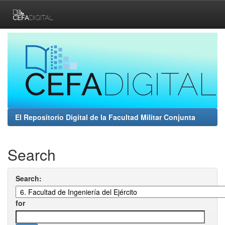
Skip
navigation
El Repositorio Digital de la Facultad Militar Conjunta
Search
Search:
for