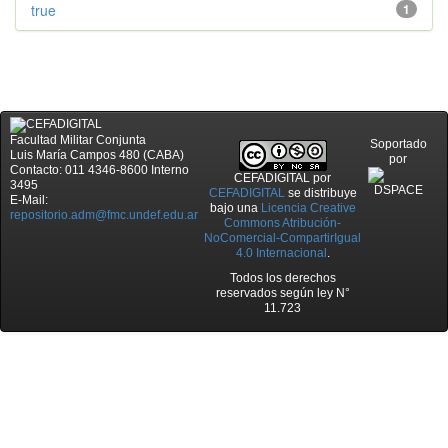
true
1
Facultad Militar Conjunta
Soportado
Luis María Campos 480 (CABA)
por
Contacto: 011 4346-8600 Interno
CEFADIGITAL
por
3495
CEFADIGITAL
se distribuye
E-Mail:
bajo una
Licencia Creative
repositorio.adm@fmc.undef.edu.ar
Commons Atribución-
NoComercial-CompartirIgual
4.0 Internacional
.
Todos los derechos
reservados según ley N°
11.723