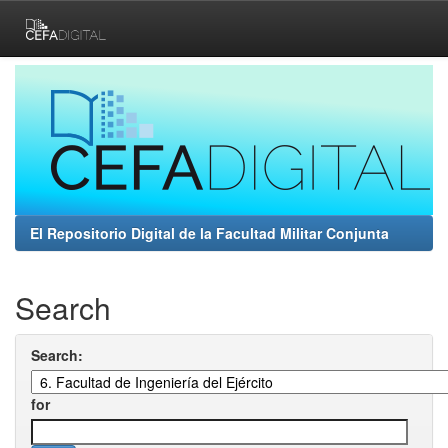
Skip
navigation
El Repositorio Digital de la Facultad Militar Conjunta
Search
Search:
for