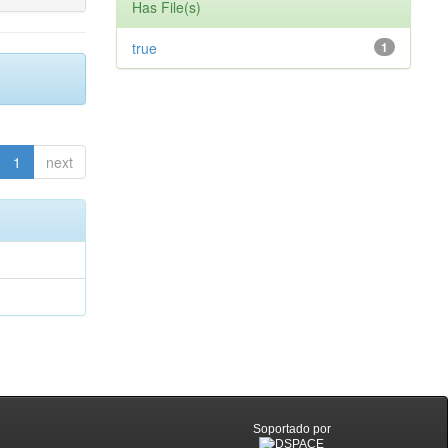
Has File(s)
true
1
1
next
Soportado por