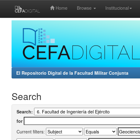
Home
Browse
Institucional
Skip
navigation
El Repositorio Digital de la Facultad Militar Conjunta
Search
Search:
for
Current filters: