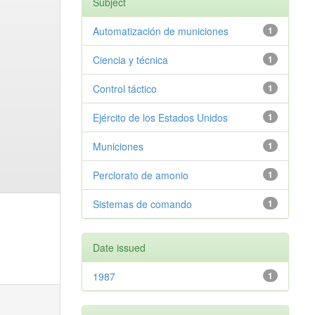
Subject
Automatización de municiones
1
Ciencia y técnica
1
Control táctico
1
Ejército de los Estados Unidos
1
Municiones
1
Perclorato de amonio
1
Sistemas de comando
1
Date issued
1987
1