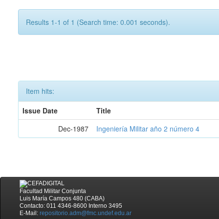
Results 1-1 of 1 (Search time: 0.001 seconds).
Item hits:
Issue Date
Title
Dec-1987
Ingeniería Militar año 2 número 4
Facultad Militar Conjunta
Luis María Campos 480 (CABA)
Contacto: 011 4346-8600 Interno 3495
E-Mail:
repositorio.adm@fmc.undef.edu.ar