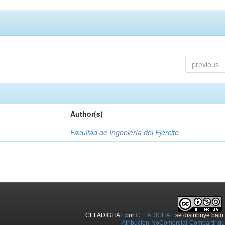
previous
Author(s)
Facultad de Ingeniería del Ejército
CEFADIGITAL
por
CEFADIGITAL
se distribuye baj
Atribución-NoComercial-CompartirIgua