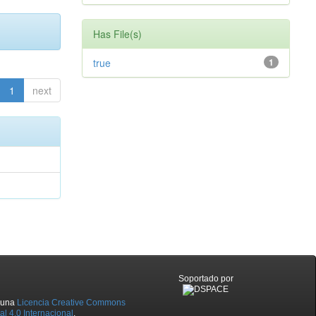
Has File(s)
true
1
1
next
Soportado por
o una
Licencia Creative Commons
l 4.0 Internacional
.