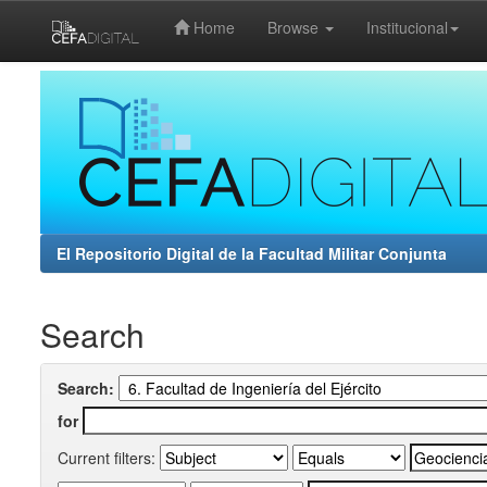
Home
Browse
Institucional
Skip
navigation
El Repositorio Digital de la Facultad Militar Conjunta
Search
Search:
for
Current filters: