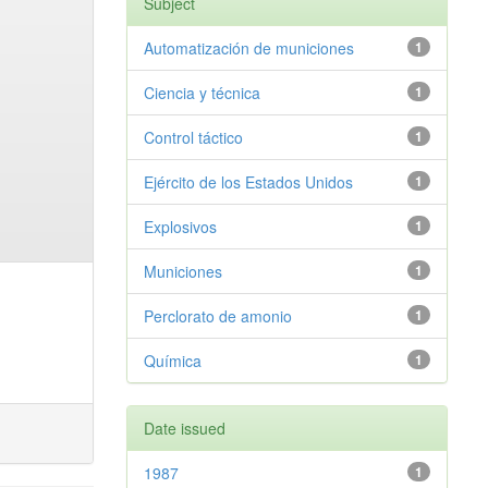
Subject
Automatización de municiones
1
Ciencia y técnica
1
Control táctico
1
Ejército de los Estados Unidos
1
Explosivos
1
Municiones
1
Perclorato de amonio
1
Química
1
Date issued
1987
1