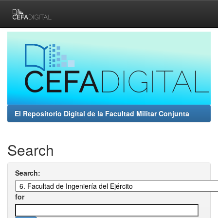
Skip
navigation
El Repositorio Digital de la Facultad Militar Conjunta
Search
Search:
for