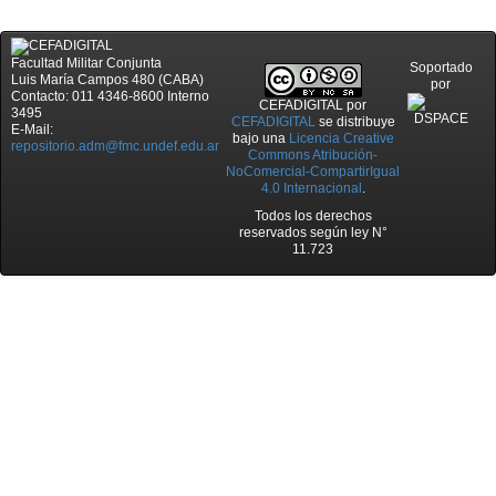
Facultad Militar Conjunta
Soportado
Luis María Campos 480 (CABA)
por
Contacto: 011 4346-8600 Interno
CEFADIGITAL
por
3495
CEFADIGITAL
se distribuye
E-Mail:
bajo una
Licencia Creative
repositorio.adm@fmc.undef.edu.ar
Commons Atribución-
NoComercial-CompartirIgual
4.0 Internacional
.
Todos los derechos
reservados según ley N°
11.723