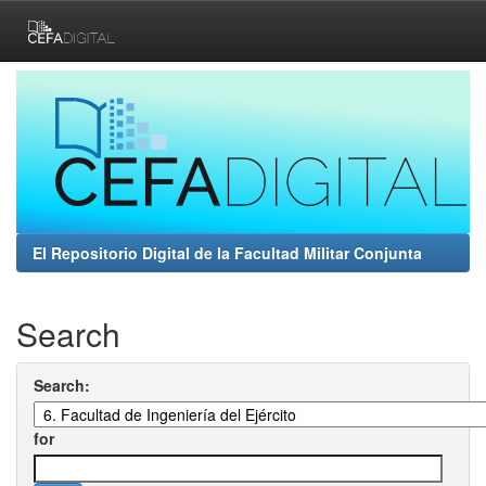
Skip
navigation
El Repositorio Digital de la Facultad Militar Conjunta
Search
Search:
for