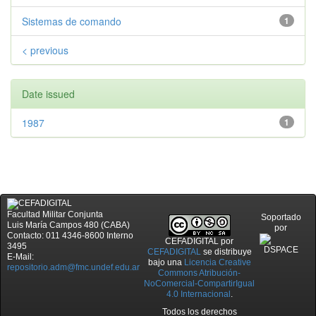
Sistemas de comando
1
< previous
Date issued
1987
1
Facultad Militar Conjunta
Soportado
Luis María Campos 480 (CABA)
por
Contacto: 011 4346-8600 Interno
CEFADIGITAL
por
3495
CEFADIGITAL
se distribuye
E-Mail:
bajo una
Licencia Creative
repositorio.adm@fmc.undef.edu.ar
Commons Atribución-
NoComercial-CompartirIgual
4.0 Internacional
.
Todos los derechos