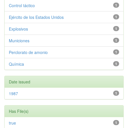
Control táctico
1
Ejército de los Estados Unidos
1
Explosivos
1
Municiones
1
Perclorato de amonio
1
Química
1
Date issued
1987
1
Has File(s)
true
1