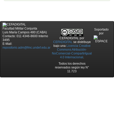
Facultad Militar Conjunta
Soportado
Luis María Campos 480 (CABA)
por
Contacto: 011 4346-8600 Interno
CEFADIGITAL
por
3495
CEFADIGITAL
se distribuye
E-Mail:
bajo una
Licencia Creative
repositorio.adm@fmc.undef.edu.ar
Commons Atribución-
NoComercial-CompartirIgual
4.0 Internacional
.
Todos los derechos
reservados según ley N°
11.723