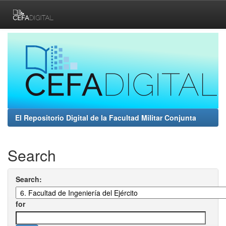
Skip
navigation
El Repositorio Digital de la Facultad Militar Conjunta
Search
Search:
for