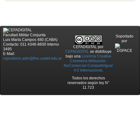
Facultad Militar Conjunta
Soportado
Luis María Campos 480 (CABA)
por
Contacto: 011 4346-8600 Interno
CEFADIGITAL
por
3495
CEFADIGITAL
se distribuye
E-Mail:
bajo una
Licencia Creative
repositorio.adm@fmc.undef.edu.ar
Commons Atribución-
NoComercial-CompartirIgual
4.0 Internacional
.
Todos los derechos
reservados según ley N°
11.723