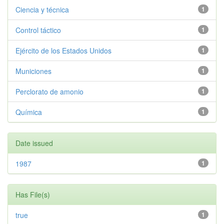
Ciencia y técnica
1
Control táctico
1
Ejército de los Estados Unidos
1
Municiones
1
Perclorato de amonio
1
Química
1
Date issued
1987
1
Has File(s)
true
1