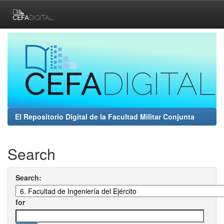
Skip
navigation
El Repositorio Digital de la Facultad Militar Conjunta
Search
Search:
for