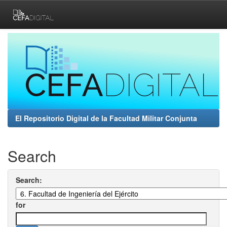
Skip
navigation
El Repositorio Digital de la Facultad Militar Conjunta
Search
Search:
for