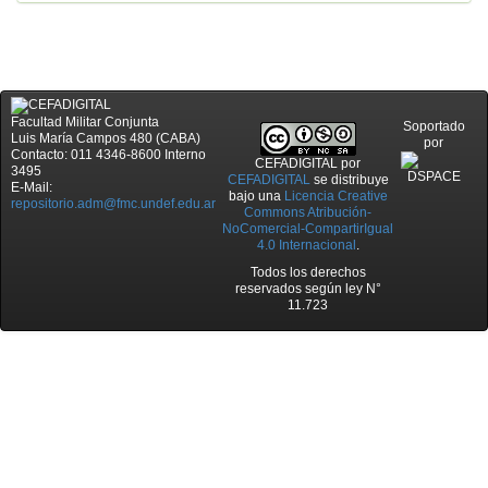
Facultad Militar Conjunta
Soportado
Luis María Campos 480 (CABA)
por
Contacto: 011 4346-8600 Interno
CEFADIGITAL
por
3495
CEFADIGITAL
se distribuye
E-Mail:
bajo una
Licencia Creative
repositorio.adm@fmc.undef.edu.ar
Commons Atribución-
NoComercial-CompartirIgual
4.0 Internacional
.
Todos los derechos
reservados según ley N°
11.723