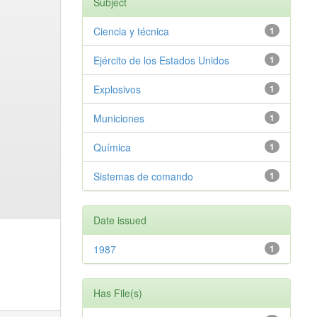
Subject
Ciencia y técnica
1
Ejército de los Estados Unidos
1
Explosivos
1
Municiones
1
Química
1
Sistemas de comando
1
Date issued
1987
1
Has File(s)