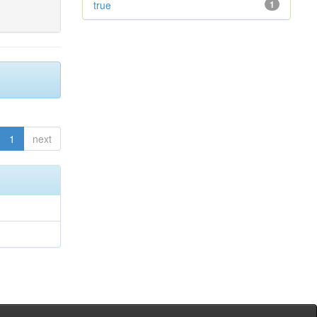
true
1
1
next