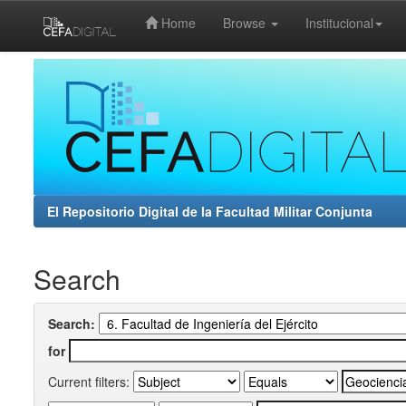
Home
Browse
Institucional
Skip
navigation
El Repositorio Digital de la Facultad Militar Conjunta
Search
Search:
for
Current filters: