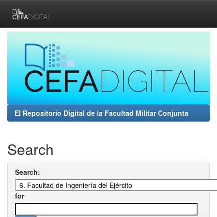
Skip
navigation
El Repositorio Digital de la Facultad Militar Conjunta
Search
Search:
for