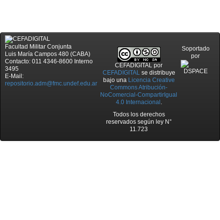
Facultad Militar Conjunta
Soportado
Luis María Campos 480 (CABA)
por
Contacto: 011 4346-8600 Interno
CEFADIGITAL
por
3495
CEFADIGITAL
se distribuye
E-Mail:
bajo una
Licencia Creative
repositorio.adm@fmc.undef.edu.ar
Commons Atribución-
NoComercial-CompartirIgual
4.0 Internacional
.
Todos los derechos
reservados según ley N°
11.723