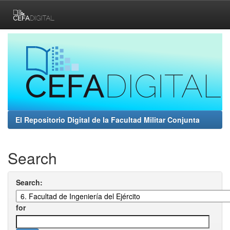
Skip
navigation
El Repositorio Digital de la Facultad Militar Conjunta
Search
Search:
for