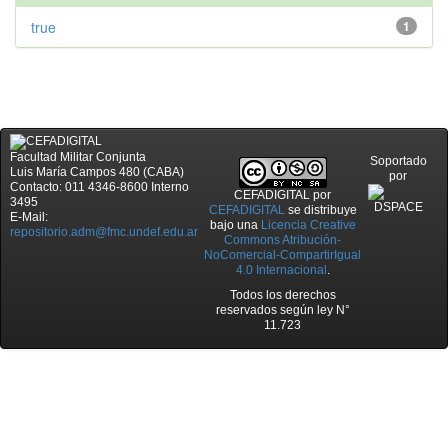
true
1
Facultad Militar Conjunta
Soportado
Luis María Campos 480 (CABA)
por
Contacto: 011 4346-8600 Interno
CEFADIGITAL
por
3495
CEFADIGITAL
se distribuye
E-Mail:
bajo una
Licencia Creative
repositorio.adm@fmc.undef.edu.ar
Commons Atribución-
NoComercial-CompartirIgual
4.0 Internacional
.
Todos los derechos
reservados según ley N°
11.723