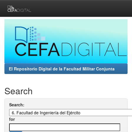
Skip
navigation
El Repositorio Digital de la Facultad Militar Conjunta
Search
Search:
for