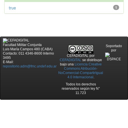
true
1
Facultad Militar Conjunta
Soportado
Luis María Campos 480 (CABA)
por
Contacto: 011 4346-8600 Interno
CEFADIGITAL
por
3495
CEFADIGITAL
se distribuye
E-Mail:
bajo una
Licencia Creative
repositorio.adm@fmc.undef.edu.ar
Commons Atribución-
NoComercial-CompartirIgual
4.0 Internacional
.
Todos los derechos
reservados según ley N°
11.723