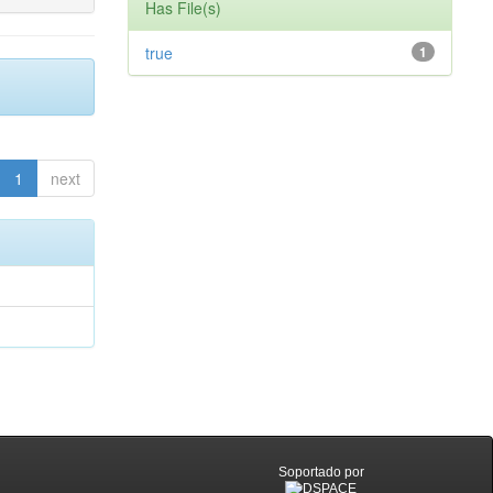
Has File(s)
true
1
1
next
Soportado por