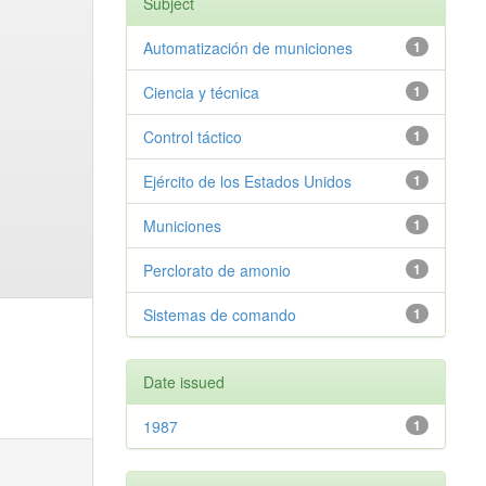
Subject
Automatización de municiones
1
Ciencia y técnica
1
Control táctico
1
Ejército de los Estados Unidos
1
Municiones
1
Perclorato de amonio
1
Sistemas de comando
1
Date issued
1987
1