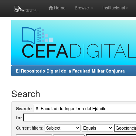
Home
Browse
Institucional
Skip
navigation
El Repositorio Digital de la Facultad Militar Conjunta
Search
Search:
for
Current filters: