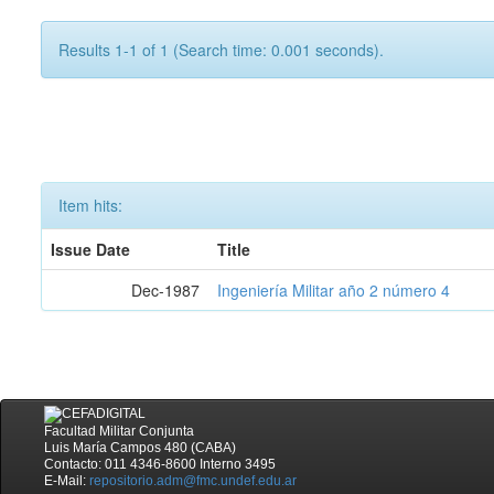
Results 1-1 of 1 (Search time: 0.001 seconds).
Item hits:
Issue Date
Title
Dec-1987
Ingeniería Militar año 2 número 4
Facultad Militar Conjunta
Luis María Campos 480 (CABA)
Contacto: 011 4346-8600 Interno 3495
E-Mail:
repositorio.adm@fmc.undef.edu.ar