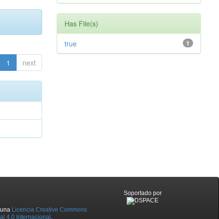
Has File(s)
true
1
1
next
Soportado por
o una
Licencia Creative Commons
l 4.0 Internacional
.