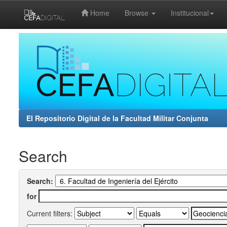
Home
Browse
Institucional
Skip
navigation
El Repositorio Digital de la Facultad Militar Conjunta
Search
Search:
for
Current filters: