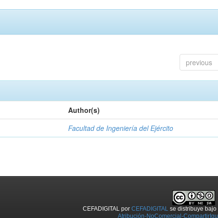
previous
Author(s)
Facultad de Ingeniería del Ejército
CEFADIGITAL
por
CEFADIGITAL
se distribuye baj
Atribución-NoComercial-CompartirIgua