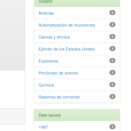
Subject
Antenas
1
Automatización de municiones
1
Ciencia y técnica
1
Ejército de los Estados Unidos
1
Explosivos
1
Perclorato de amonio
1
Química
1
Sistemas de comando
1
Date issued
1987
1