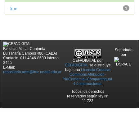
true
1
Facultad Militar Conjunta
Soportado
Luis María Campos 480 (CABA)
por
Contacto: 011 4346-8600 Interno
CEFADIGITAL
por
3495
CEFADIGITAL
se distribuye
E-Mail:
bajo una
Licencia Creative
repositorio.adm@fmc.undef.edu.ar
Commons Atribución-
NoComercial-CompartirIgual
4.0 Internacional
.
Todos los derechos
reservados según ley N°
11.723