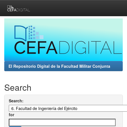
Skip
navigation
El Repositorio Digital de la Facultad Militar Conjunta
Search
Search:
for