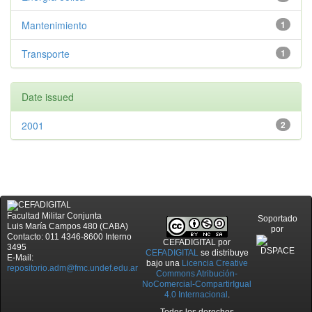
Mantenimiento
1
Transporte
1
Date issued
2001
2
Facultad Militar Conjunta
Soportado
Luis María Campos 480 (CABA)
por
Contacto: 011 4346-8600 Interno
CEFADIGITAL
por
3495
CEFADIGITAL
se distribuye
E-Mail:
bajo una
Licencia Creative
repositorio.adm@fmc.undef.edu.ar
Commons Atribución-
NoComercial-CompartirIgual
4.0 Internacional
.