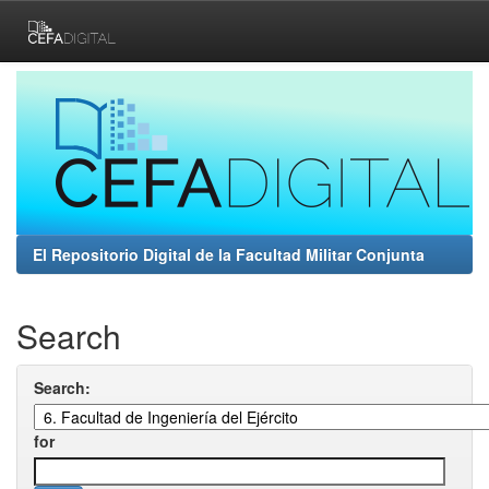
Skip
navigation
El Repositorio Digital de la Facultad Militar Conjunta
Search
Search:
for