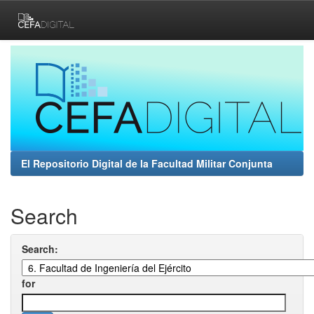
Skip
navigation
El Repositorio Digital de la Facultad Militar Conjunta
Search
Search:
for