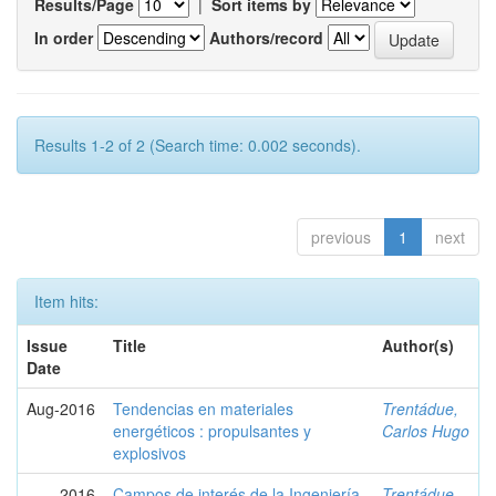
Results/Page
|
Sort items by
In order
Authors/record
Results 1-2 of 2 (Search time: 0.002 seconds).
previous
1
next
Item hits:
Issue
Title
Author(s)
Date
Aug-2016
Tendencias en materiales
Trentádue,
energéticos : propulsantes y
Carlos Hugo
explosivos
2016
Campos de interés de la Ingeniería
Trentádue,