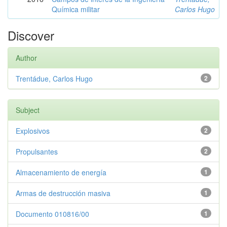
Química militar
Carlos Hugo
Discover
Author
Trentádue, Carlos Hugo
2
Subject
Explosivos
2
Propulsantes
2
Almacenamiento de energía
1
Armas de destrucción masiva
1
Documento 010816/00
1