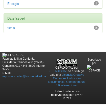
Energia
1
Date issued
2016
2
Facultad Militar Conjunta
Soportado
Luis María Campos 480 (CABA)
por
Contacto: 011 4346-8600 Interno
CEFADIGITAL
por
3495
CEFADIGITAL
se distribuye
E-Mail:
bajo una
Licencia Creative
repositorio.adm@fmc.undef.edu.ar
Commons Atribución-
NoComercial-CompartirIgual
4.0 Internacional
.
Todos los derechos
reservados según ley N°
11.723