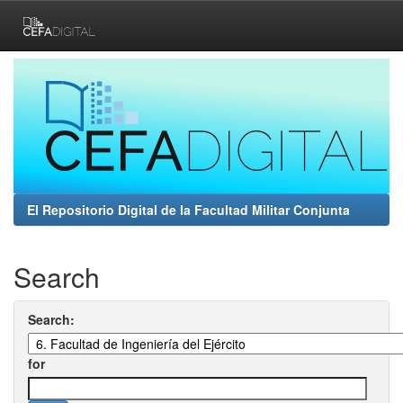
Skip
navigation
El Repositorio Digital de la Facultad Militar Conjunta
Search
Search:
for