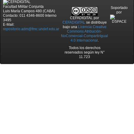
Facultad Militar Conjunta
Soportado
Luis María Campos 480 (CABA)
por
Contacto: 011 4346-8600 Interno
CEFADIGITAL
por
3495
CEFADIGITAL
se distribuye
E-Mail:
bajo una
Licencia Creative
repositorio.adm@fmc.undef.edu.ar
Commons Atribución-
NoComercial-CompartirIgual
4.0 Internacional
.
Todos los derechos
reservados según ley N°
11.723