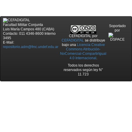
Facultad Militar Conjunta
Soportado
Luis María Campos 480 (CABA)
por
Contacto: 011 4346-8600 Interno
CEFADIGITAL
por
3495
CEFADIGITAL
se distribuye
E-Mail:
bajo una
Licencia Creative
repositorio.adm@fmc.undef.edu.ar
Commons Atribución-
NoComercial-CompartirIgual
4.0 Internacional
.
Todos los derechos
reservados según ley N°
11.723