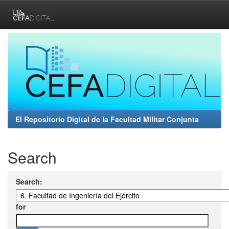
Skip
navigation
El Repositorio Digital de la Facultad Militar Conjunta
Search
Search:
for