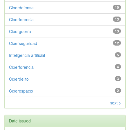
Ciberdefensa
15
Ciberforensia
13
Ciberguerra
13
Ciberseguridad
12
Inteligencia artificial
5
Ciberforencia
4
Ciberdelito
3
Ciberespacio
2
next >
Date issued