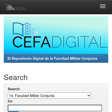
Skip
navigation
El Repositorio Digital de la Facultad Militar Conjunta
Search
Search:
for