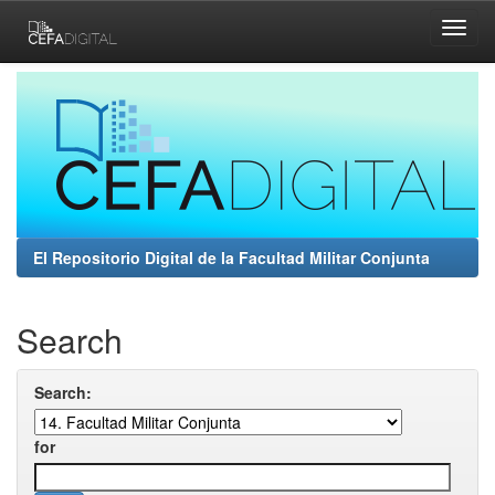
Skip
navigation
El Repositorio Digital de la Facultad Militar Conjunta
Search
Search:
for