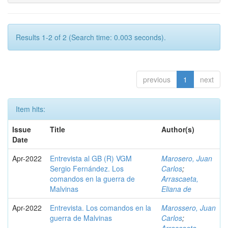
Results 1-2 of 2 (Search time: 0.003 seconds).
previous
1
next
Item hits:
Issue
Title
Author(s)
Date
Apr-2022
Entrevista al GB (R) VGM
Marosero, Juan
Sergio Fernández. Los
Carlos
;
comandos en la guerra de
Arrascaeta,
Malvinas
Eliana de
Apr-2022
Entrevista. Los comandos en la
Marossero, Juan
guerra de Malvinas
Carlos
;