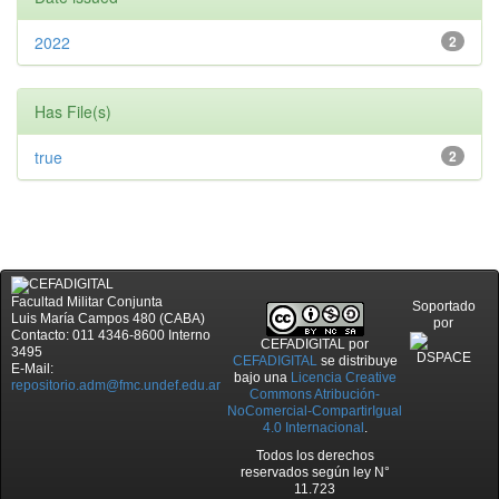
2022
2
Has File(s)
true
2
Facultad Militar Conjunta
Soportado
Luis María Campos 480 (CABA)
por
Contacto: 011 4346-8600 Interno
CEFADIGITAL
por
3495
CEFADIGITAL
se distribuye
E-Mail:
bajo una
Licencia Creative
repositorio.adm@fmc.undef.edu.ar
Commons Atribución-
NoComercial-CompartirIgual
4.0 Internacional
.
Todos los derechos
reservados según ley N°
11.723