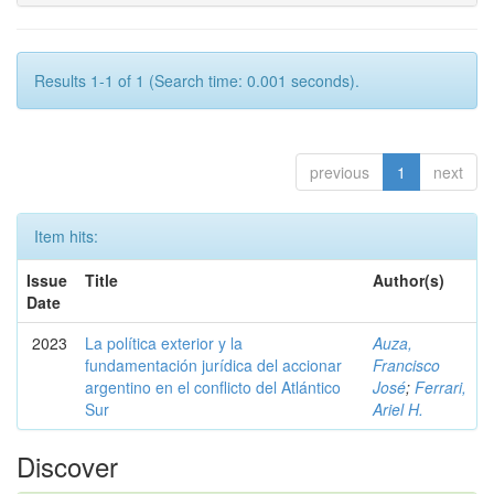
Results 1-1 of 1 (Search time: 0.001 seconds).
previous
1
next
Item hits:
Issue
Title
Author(s)
Date
2023
La política exterior y la
Auza,
fundamentación jurídica del accionar
Francisco
argentino en el conflicto del Atlántico
José
;
Ferrari,
Sur
Ariel H.
Discover