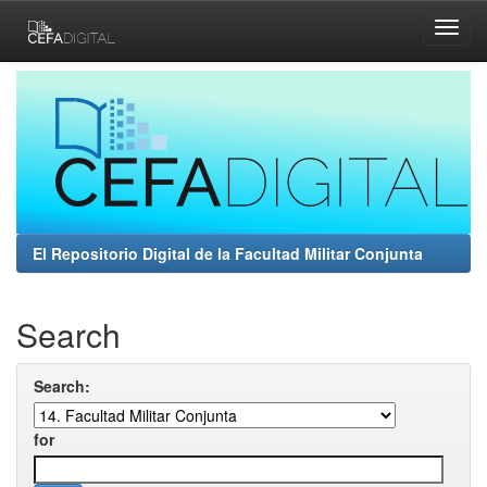
Skip
navigation
El Repositorio Digital de la Facultad Militar Conjunta
Search
Search:
for