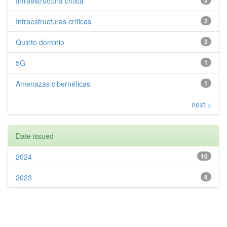
Infraestructura critica
2
Infraestructuras críticas
2
Quinto dominio
2
5G
1
Amenazas cibernéticas
1
next >
Date issued
2024
10
2023
6