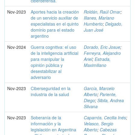
ciberdefensa.
Nov-2023
Aportes hacia la creación
Roldán, Raúl Omar
;
de un servicio auxiliar de
Illanes, Mariano
especialistas en el quinto
Humberto
;
Delgado,
dominio para el estado
Juan José
argentino
Nov-2024
Guerra cognitiva: el uso
Dorado, Eric Josue
;
de la inteligencia artificial
Ferreyra, Alejandro
para manipular la
Ariel
;
Estrada,
opinión pública y
Maximiliano
desestabilizar al
adversario
Nov-2023
Ciberseguridad en la
García, Marcelo
industria de la salud
Alberto
;
Pariente,
Diego
;
Sibila, Andrea
Silvana
Nov-2023
Soberanía de la
Caparrós, Cecilia Inés
;
información y la
Velasco, Sergio
legislación en Argentina
Alberto
;
Cabezas