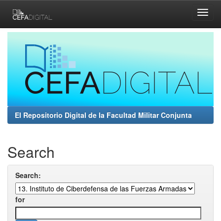
Skip
navigation
El Repositorio Digital de la Facultad Militar Conjunta
Search
Search:
for