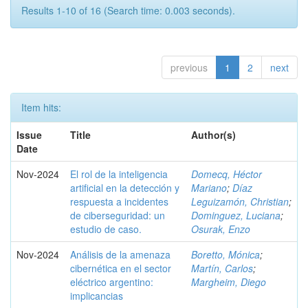
Results 1-10 of 16 (Search time: 0.003 seconds).
previous
1
2
next
Item hits:
Issue
Title
Author(s)
Date
Nov-2024
El rol de la inteligencia
Domecq, Héctor
artificial en la detección y
Mariano
;
Díaz
respuesta a incidentes
Leguizamón, Christian
;
de ciberseguridad: un
Dominguez, Luciana
;
estudio de caso.
Osurak, Enzo
Nov-2024
Análisis de la amenaza
Boretto, Mónica
;
cibernética en el sector
Martín, Carlos
;
eléctrico argentino:
Margheim, Diego
implicancias