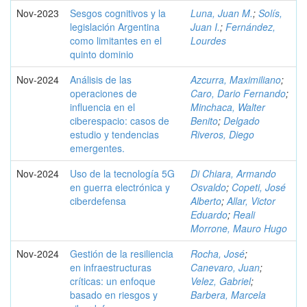
Nov-2023
Sesgos cognitivos y la
Luna, Juan M.
;
Solís,
legislación Argentina
Juan I.
;
Fernández,
como limitantes en el
Lourdes
quinto dominio
Nov-2024
Análisis de las
Azcurra, Maximiliano
;
operaciones de
Caro, Dario Fernando
;
influencia en el
Minchaca, Walter
ciberespacio: casos de
Benito
;
Delgado
estudio y tendencias
Riveros, Diego
emergentes.
Nov-2024
Uso de la tecnología 5G
Di Chiara, Armando
en guerra electrónica y
Osvaldo
;
Copeti, José
ciberdefensa
Alberto
;
Allar, Victor
Eduardo
;
Reali
Morrone, Mauro Hugo
Nov-2024
Gestión de la resiliencia
Rocha, José
;
en infraestructuras
Canevaro, Juan
;
críticas: un enfoque
Velez, Gabriel
;
basado en riesgos y
Barbera, Marcela