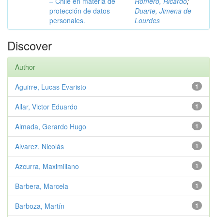
– Chile en materia de
Romero, Ricardo
;
protección de datos
Duarte, Jimena de
personales.
Lourdes
Discover
Author
Aguirre, Lucas Evaristo
1
Allar, Victor Eduardo
1
Almada, Gerardo Hugo
1
Alvarez, Nicolás
1
Azcurra, Maximiliano
1
Barbera, Marcela
1
Barboza, Martín
1