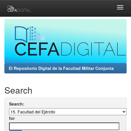
Skip
navigation
El Repositorio Digital de la Facultad Militar Conjunta
Search
Search:
for