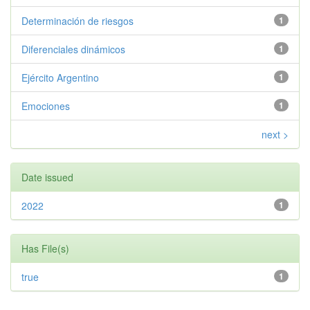
Determinación de riesgos
1
Diferenciales dinámicos
1
Ejército Argentino
1
Emociones
1
next >
Date issued
2022
1
Has File(s)
true
1