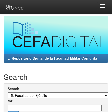
Skip
navigation
El Repositorio Digital de la Facultad Militar Conjunta
Search
Search:
for