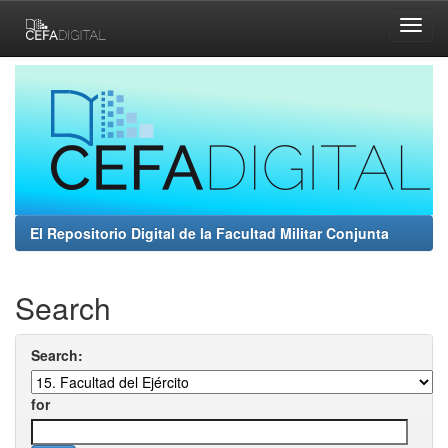
Skip
navigation
El Repositorio Digital de la Facultad Militar Conjunta
Search
Search:
for