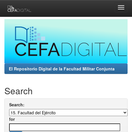
Skip
navigation
El Repositorio Digital de la Facultad Militar Conjunta
Search
Search:
for