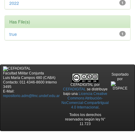
2022
1
Has File(s)
true
1
Facultad Militar Conjunta
Soportado
Luis María Campos 480 (CABA)
por
Contacto: 011 4346-8600 Interno
CEFADIGITAL
por
3495
CEFADIGITAL
se distribuye
E-Mail:
bajo una
Licencia Creative
repositorio.adm@fmc.undef.edu.ar
Commons Atribución-
NoComercial-CompartirIgual
4.0 Internacional
.
Todos los derechos
reservados según ley N°
11.723